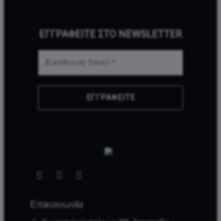
ΕΓΓΡΑΦΕΙΤΕ ΣΤΟ NEWSLETTER
Επικοινωνία