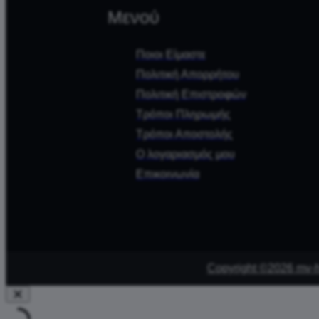
Μενού
Ποιοι Είμαστε
Πολιτική Απορρήτου
Πολιτική Επιστροφών
Τρόποι Πληρωμής
Τρόποι Αποστολής
Ο λογαριασμός μου
Επικοινωνία
Copyright ©2026 mv-ha