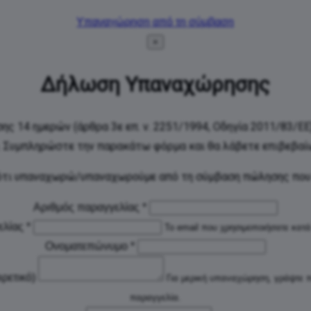
Υπαναχώρηση από τη σύμβαση
×
Δήλωση Υπαναχώρησης
ς 14 ημερών (άρθρα 3ε επ. ν. 2251/1994, Οδηγία 2011/83/ΕΕ
. Συμπληρώστε την παρακάτω φόρμα και θα λάβετε επιβεβαί
τι υπαναχωρώ/υπαναχωρούμε από τη σύμβαση πώλησης που
Αριθμός παραγγελίας
*
ελίας
*
Το email που χρησιμοποιήσατε κατά
Ονοματεπώνυμο
*
ρετικό)
Για μερική υπαναχώρηση, γράψτε π
παραγγελία.