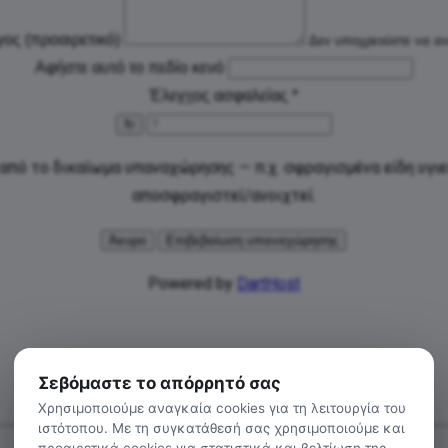
γος (προαιρετικό)
Δεν υποχρεούστε να αν
Αφήστε αυτό το πεδίο κενό
Έλεγχος ασφαλείας
*
↻
 από το δικαίωμα υπαναχώρησης — π.χ. σφραγισμένα είδη υγι
αποσφραγιστεί/ανοιχτεί.
Άκυρο
Επιβεβαίωση υπαναχώρησης
Powered by
DartHost
ΕΓΓΡΑΦΕΙΤΕ ΣΤΟ NEWSLETTER
Σεβόμαστε το απόρρητό σας
Χρησιμοποιούμε αναγκαία cookies για τη λειτουργία του
ιστότοπου. Με τη συγκατάθεσή σας χρησιμοποιούμε και