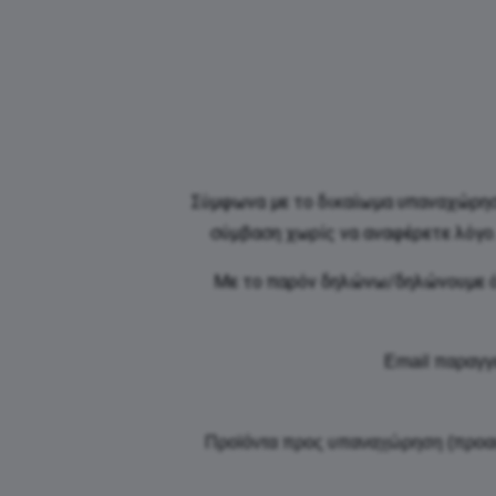
Σύμφωνα με το δικαίωμα υπαναχώρηση
σύμβαση χωρίς να αναφέρετε λόγο
Με το παρόν δηλώνω/δηλώνουμε ό
Email παραγγ
Προϊόντα προς υπαναχώρηση (προαι