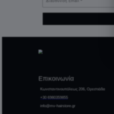
Επικοινωνία
Κωνσταντινουπόλεως 206, Ορεστιάδα
+30 6980359855
info@mv-hairstore.gr