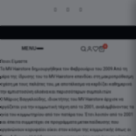
0
MENU
Ποιοι Είμαστε
Το MV Hairstore δημιουργήθηκε τον Φεβρουάριο του 2009.Από τη
μέρα της ίδρυσης του το MV Hairstore επενδύει στη μακροπρόθεσμη
σχέση με τους πελάτες του, με αποτέλεσμα να κερδίζει καθημερινά
την εμπιστοσύνη ολοένα και περισσότερων συμπολιτών.
Ο Μάριος Βαγγελούδης, ιδιοκτήτης του MV Hairstore άρχισε να
εργάζεται για την κομμωτική τέχνη από το 2001, αναλαμβάνοντας τα
ηνία του κομμωτηρίου από τον πατέρα του. Έτσι λοιπόν από το 2001
και έπειτα συμμετέχει σε προγράμματα μετεκπαίδευσης που
οργανώνουν κορυφαίοι οίκοι στον κόσμο της κομμωτικής όπως οι