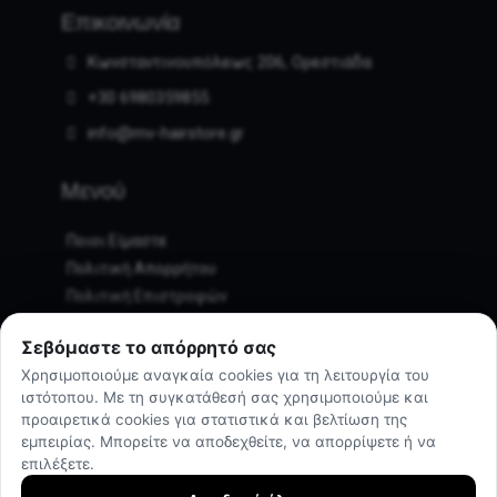
Επικοινωνία
Κωνσταντινουπόλεως 206, Ορεστιάδα
+30 6980359855
info@mv-hairstore.gr
Μενού
Ποιοι Είμαστε
Πολιτική Απορρήτου
Πολιτική Επιστροφών
Τρόποι Πληρωμής
Σεβόμαστε το απόρρητό σας
Τρόποι Αποστολής
Χρησιμοποιούμε αναγκαία cookies για τη λειτουργία του
Ο λογαριασμός μου
ιστότοπου. Με τη συγκατάθεσή σας χρησιμοποιούμε και
Επικοινωνία
προαιρετικά cookies για στατιστικά και βελτίωση της
εμπειρίας. Μπορείτε να αποδεχθείτε, να απορρίψετε ή να
επιλέξετε.